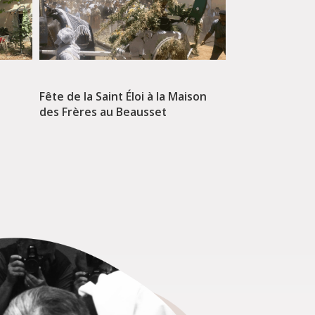
Fin d’année de
Fête de la Saint Éloi à la Maison
Saint Lazare
des Frères au Beausset