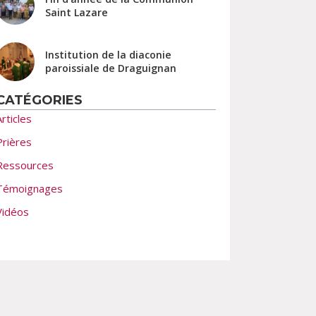
Saint Lazare
Institution de la diaconie
paroissiale de Draguignan
CATÉGORIES
Articles
Prières
Ressources
Témoignages
Vidéos