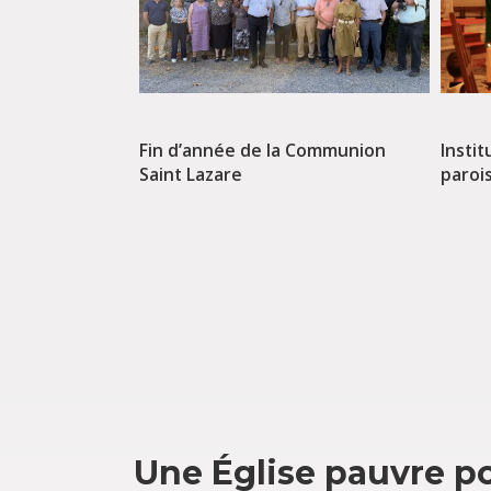
Fin d’année de la Communion
i à la Maison
Instit
Saint Lazare
usset
paroi
Une Église pauvre po